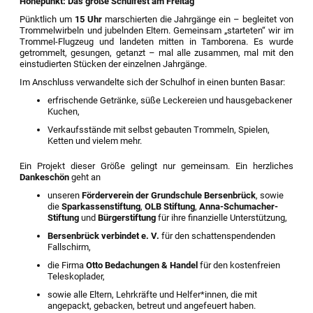
Höhepunkt: Das große Schulfest am Freitag
Pünktlich um
15 Uhr
marschierten die Jahrgänge ein – begleitet von
Trommelwirbeln und jubelnden Eltern. Gemeinsam „starteten“ wir im
Trommel-Flugzeug und landeten mitten in Tamborena. Es wurde
getrommelt, gesungen, getanzt – mal alle zusammen, mal mit den
einstudierten Stücken der einzelnen Jahrgänge.
Im Anschluss verwandelte sich der Schulhof in einen bunten Basar:
erfrischende Getränke, süße Leckereien und hausgebackener
Kuchen,
Verkaufsstände mit selbst gebauten Trommeln, Spielen,
Ketten und vielem mehr.
Ein Projekt dieser Größe gelingt nur gemeinsam. Ein herzliches
Dankeschön
geht an
unseren
Förderverein der Grundschule Bersenbrück
, sowie
die
Sparkassenstiftung
,
OLB Stiftung
,
Anna-Schumacher-
Stiftung
und
Bürgerstiftung
für ihre finanzielle Unterstützung,
Bersenbrück verbindet e. V.
für den schattenspendenden
Fallschirm,
die Firma
Otto Bedachungen & Handel
für den kostenfreien
Teleskoplader,
sowie alle Eltern, Lehrkräfte und Helfer*innen, die mit
angepackt, gebacken, betreut und angefeuert haben.