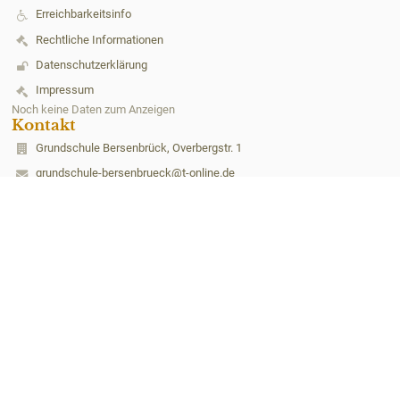
Erreichbarkeitsinfo
Rechtliche Informationen
Datenschutzerklärung
Impressum
Noch keine Daten zum Anzeigen
Kontakt
Grundschule Bersenbrück, Overbergstr. 1
grundschule-bersenbrueck@t-online.de
05439-2166
Overbergstr. 1
49593 Bersenbrück
Germany
Anmelden
Anmeldung mit EduPage-Konto
Benutzernamen oder Passwort vergessen