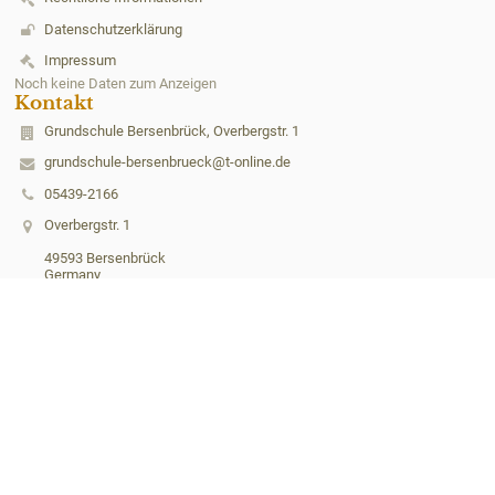
Datenschutzerklärung
Impressum
Noch keine Daten zum Anzeigen
Kontakt
Grundschule Bersenbrück, Overbergstr. 1
grundschule-bersenbrueck@t-online.de
05439-2166
Overbergstr. 1
49593 Bersenbrück
Germany
Anmelden
Anmeldung mit EduPage-Konto
Benutzernamen oder Passwort vergessen
Barrierefreie Einstellungen
Powered by
aSc EduPage